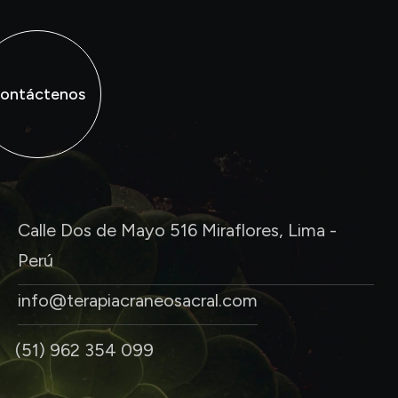
ontáctenos
Calle Dos de Mayo 516 Miraflores, Lima -
Perú
info@terapiacraneosacral.com
(51) 962 354 099